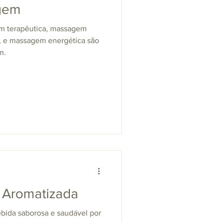
gem
m terapêutica, massagem
a, e massagem energética são
m.
 Aromatizada
bida saborosa e saudável por